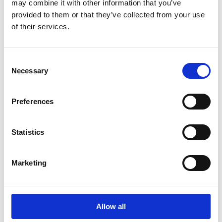
may combine it with other information that you’ve
provided to them or that they’ve collected from your use
of their services.
Rafał Lew-Starowicz
Consent
Waldemar Miksa
Selection
Necessary
Preferences
Zarząd Fundacji:
Statistics
Magdalena Pietras
Marketing
President
Michał Cudak
Allow all
Vice President